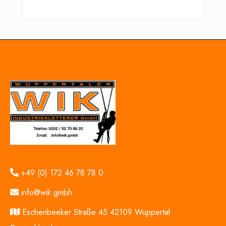
+49 (0) 172 46 78 78 0
info@wik.gmbh
Eschenbeeker Straße 45 42109 Wuppertal